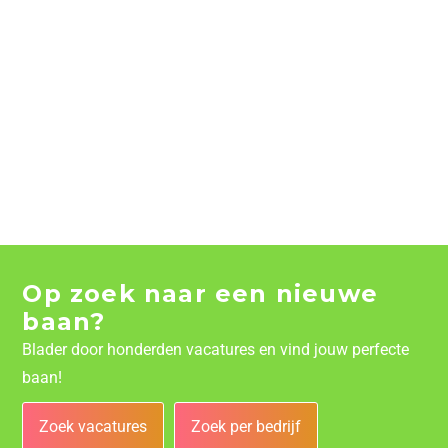
Op zoek naar een nieuwe
baan?
Blader door honderden vacatures en vind jouw perfecte
baan!
Zoek vacatures
Zoek per bedrijf