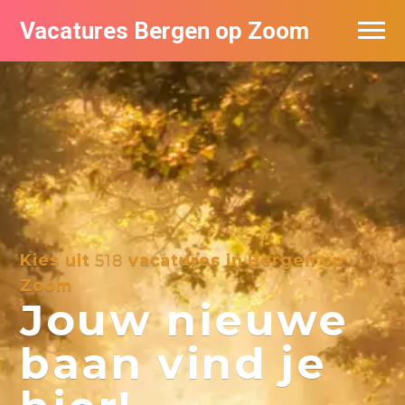
Vacatures Bergen op Zoom
Vacatures per bedrijf
De populairste vacatures in Bergen op
Zoom
Kies uit
518
vacatures in Bergen op
Zoom
Jouw nieuwe
baan vind je