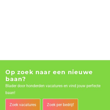
Op zoek naar een nieuwe
baan?
Blader door honderden vacatures en vind jouw perfecte
baan!
Zoek vacatures
Zoek per bedrijf