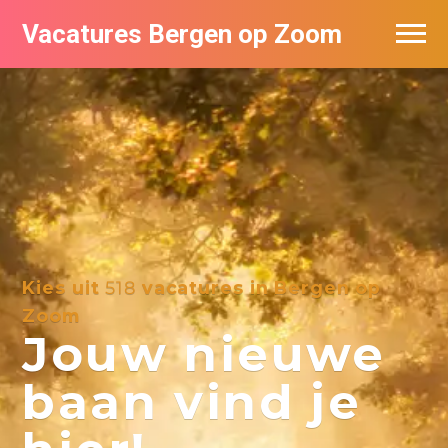
Vacatures Bergen op Zoom
Vacatures per bedrijf
De populairste vacatures in Bergen op
Zoom
Kies uit
518
vacatures in Bergen op
Zoom
Jouw nieuwe
baan vind je