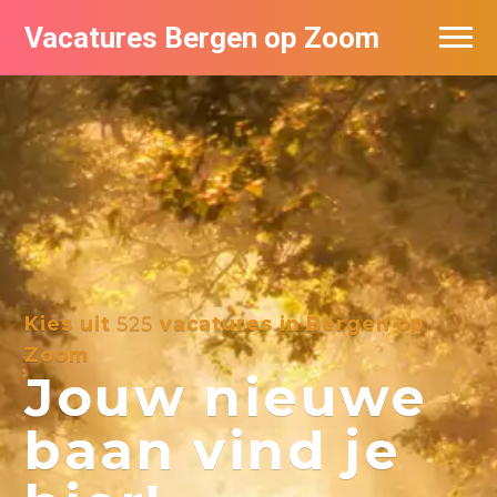
Vacatures Bergen op Zoom
Vacatures per bedrijf
De populairste vacatures in Bergen op
Zoom
Kies uit
525
vacatures in Bergen op
Zoom
Jouw nieuwe
baan vind je