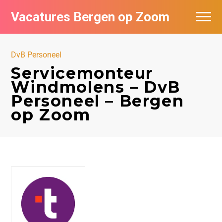
Vacatures Bergen op Zoom
Vacatures per bedrijf
DvB Personeel
De populairste vacatures in Bergen op
Servicemonteur
Zoom
Windmolens – DvB
Personeel – Bergen
op Zoom