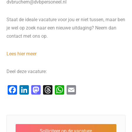
dvbruchem@dvbpersoneel.nl
Staat de ideale vacature voor jou er niet tussen, maar ben
je wel op zoek naar een nieuwe uitdaging? Neem dan
contact met ons op.
Lees hier meer
Deel deze vacature:
F
Li
M
T
W
E
a
n
a
hr
h
m
c
k
st
e
at
ai
e
e
o
a
s
l
b
dI
d
d
A