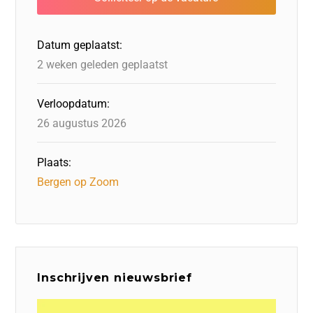
o
n
o
s
p
o
n
p
Datum geplaatst:
k
2 weken geleden geplaatst
Verloopdatum:
26 augustus 2026
Plaats:
Bergen op Zoom
Inschrijven nieuwsbrief