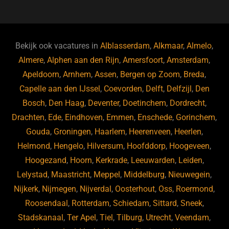
c
e
k
e
e
s
e
d
b
ky
dI
Bekijk ook vacatures in
Alblasserdam
,
Alkmaar
,
Almelo
,
o
n
Almere
,
Alphen aan den Rijn
,
Amersfoort
,
Amsterdam
,
Apeldoorn
,
Arnhem
,
Assen
,
Bergen op Zoom
,
Breda
,
o
Capelle aan den IJssel
,
Coevorden
,
Delft
,
Delfzijl
,
Den
k
Bosch
,
Den Haag
,
Deventer
,
Doetinchem
,
Dordrecht
,
Drachten
,
Ede
,
Eindhoven
,
Emmen
,
Enschede
,
Gorinchem
,
Gouda
,
Groningen
,
Haarlem
,
Heerenveen
,
Heerlen
,
Helmond
,
Hengelo
,
Hilversum
,
Hoofddorp
,
Hoogeveen
,
Hoogezand
,
Hoorn
,
Kerkrade
,
Leeuwarden
,
Leiden
,
Lelystad
,
Maastricht
,
Meppel
,
Middelburg
,
Nieuwegein
,
Nijkerk
,
Nijmegen
,
Nijverdal
,
Oosterhout
,
Oss
,
Roermond
,
Roosendaal
,
Rotterdam
,
Schiedam
,
Sittard
,
Sneek
,
Stadskanaal
,
Ter Apel
,
Tiel
,
Tilburg
,
Utrecht
,
Veendam
,