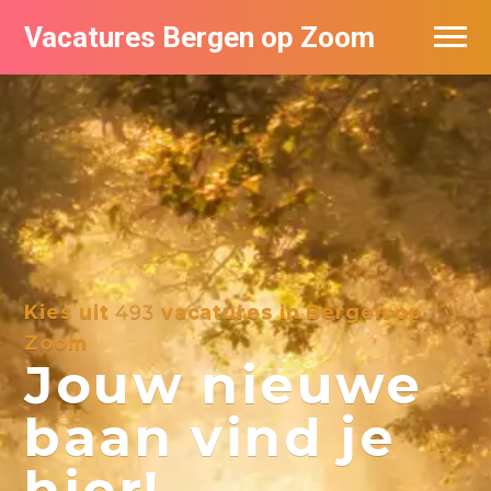
Vacatures Bergen op Zoom
Vacatures per bedrijf
De populairste vacatures in Bergen op
Zoom
Kies uit
493
vacatures in Bergen op
Zoom
Jouw nieuwe
baan vind je
hier!