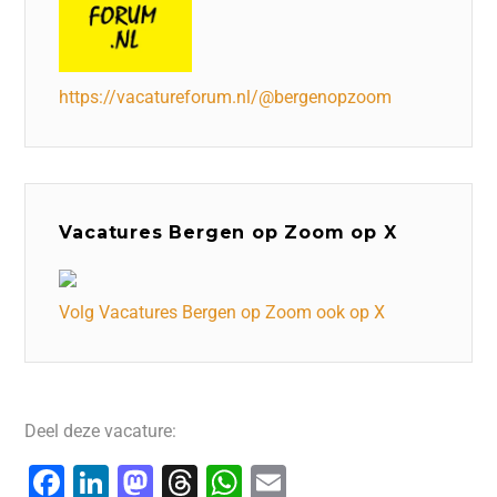
https://vacatureforum.nl/@bergenopzoom
Vacatures Bergen op Zoom op X
Volg Vacatures Bergen op Zoom ook op X
Deel deze vacature:
F
Li
M
T
W
E