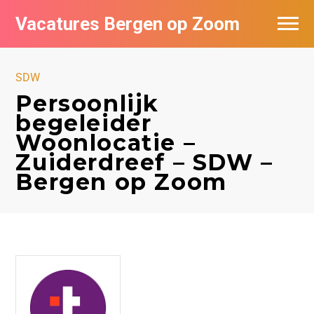
Vacatures Bergen op Zoom
Vacatures per bedrijf
SDW
De populairste vacatures in Bergen op
Persoonlijk
Zoom
begeleider
Woonlocatie –
Zuiderdreef – SDW –
Bergen op Zoom