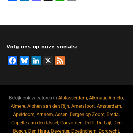
a
n
a
hr
h
m
c
k
st
e
at
ai
e
e
o
a
s
l
b
dI
d
d
A
o
n
o
s
p
Volg ons op onze socials:
o
n
p
F
Bl
Li
X
F
k
a
u
n
e
c
e
k
e
e
s
e
d
b
ky
dI
Bekijk ook vacatures in
Alblasserdam
,
Alkmaar
,
Almelo
,
o
n
Almere
,
Alphen aan den Rijn
,
Amersfoort
,
Amsterdam
,
Apeldoorn
,
Arnhem
,
Assen
,
Bergen op Zoom
,
Breda
,
o
Capelle aan den IJssel
,
Coevorden
,
Delft
,
Delfzijl
,
Den
k
Bosch
,
Den Haag
,
Deventer
,
Doetinchem
,
Dordrecht
,