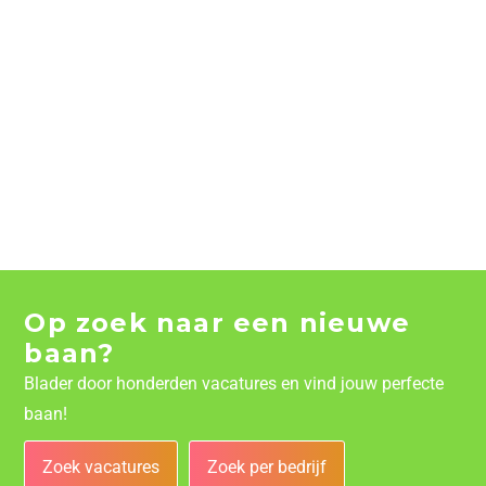
Op zoek naar een nieuwe
baan?
Blader door honderden vacatures en vind jouw perfecte
baan!
Zoek vacatures
Zoek per bedrijf