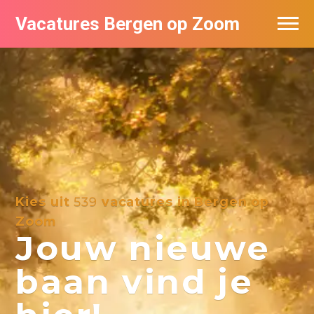
Vacatures Bergen op Zoom
Vacatures per bedrijf
De populairste vacatures in Bergen op
Zoom
Kies uit
539
vacatures in Bergen op
Zoom
Jouw nieuwe
baan vind je