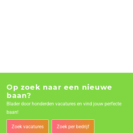
Op zoek naar een nieuwe
baan?
Blader door honderden vacatures en vind jouw perfecte
baan!
Zoek vacatures
Zoek per bedrijf