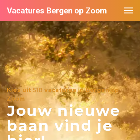
Vacatures Bergen op Zoom
Vacatures per bedrijf
De populairste vacatures in Bergen op
Zoom
Kies uit
518
vacatures in Bergen op
Zoom
Jouw nieuwe
baan vind je