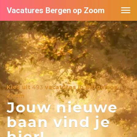
Vacatures Bergen op Zoom
Vacatures per bedrijf
De populairste vacatures in Bergen op
Zoom
Kies uit
493
vacatures in Bergen op
Zoom
Jouw nieuwe
baan vind je
hier!