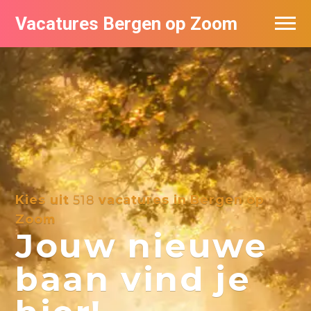
Vacatures Bergen op Zoom
Vacatures per bedrijf
De populairste vacatures in Bergen op
Zoom
Kies uit
518
vacatures in Bergen op
Zoom
Jouw nieuwe
baan vind je