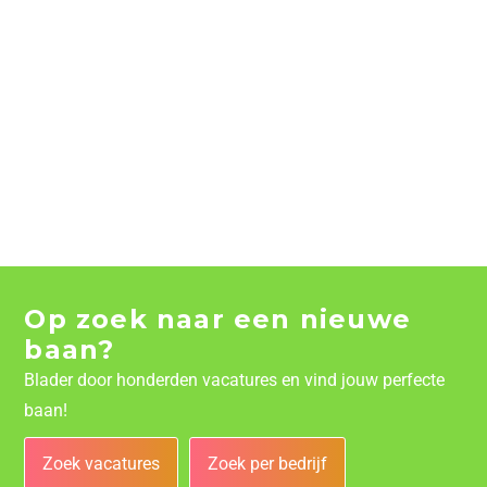
Op zoek naar een nieuwe
baan?
Blader door honderden vacatures en vind jouw perfecte
baan!
Zoek vacatures
Zoek per bedrijf