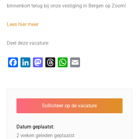
binnenkort terug bij onze vestiging in Bergen op Zoom!
Lees hier meer
Deel deze vacature:
F
Li
M
T
W
E
a
n
a
hr
h
m
c
k
st
e
at
ai
e
e
o
a
s
l
b
dI
d
d
A
o
n
o
s
p
o
n
p
Datum geplaatst:
k
2 weken geleden geplaatst