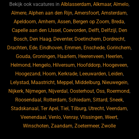
b
ky
dI
Bekijk ook vacatures in
Alblasserdam
,
Alkmaar
,
Almelo
,
o
n
Almere
,
Alphen aan den Rijn
,
Amersfoort
,
Amsterdam
,
Apeldoorn
,
Arnhem
,
Assen
,
Bergen op Zoom
,
Breda
,
o
Capelle aan den IJssel
,
Coevorden
,
Delft
,
Delfzijl
,
Den
k
Bosch
,
Den Haag
,
Deventer
,
Doetinchem
,
Dordrecht
,
Drachten
,
Ede
,
Eindhoven
,
Emmen
,
Enschede
,
Gorinchem
,
Gouda
,
Groningen
,
Haarlem
,
Heerenveen
,
Heerlen
,
Helmond
,
Hengelo
,
Hilversum
,
Hoofddorp
,
Hoogeveen
,
Hoogezand
,
Hoorn
,
Kerkrade
,
Leeuwarden
,
Leiden
,
Lelystad
,
Maastricht
,
Meppel
,
Middelburg
,
Nieuwegein
,
Nijkerk
,
Nijmegen
,
Nijverdal
,
Oosterhout
,
Oss
,
Roermond
,
Roosendaal
,
Rotterdam
,
Schiedam
,
Sittard
,
Sneek
,
Stadskanaal
,
Ter Apel
,
Tiel
,
Tilburg
,
Utrecht
,
Veendam
,
Veenendaal
,
Venlo
,
Venray
,
Vlissingen
,
Weert
,
Winschoten
,
Zaandam
,
Zoetermeer
,
Zwolle