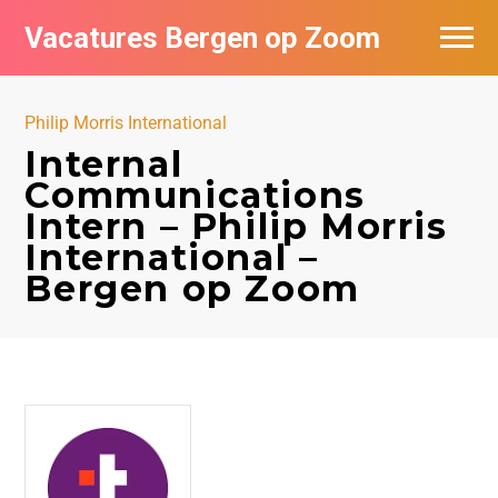
Vacatures Bergen op Zoom
Vacatures per bedrijf
Philip Morris International
De populairste vacatures in Bergen op
Internal
Zoom
Communications
Intern – Philip Morris
International –
Bergen op Zoom