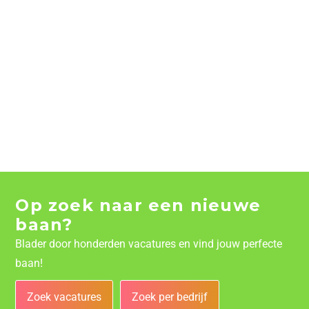
Op zoek naar een nieuwe
baan?
Blader door honderden vacatures en vind jouw perfecte
baan!
Zoek vacatures
Zoek per bedrijf