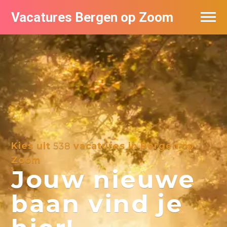
Vacatures Bergen op Zoom
Vacatures per bedrijf
De populairste vacatures in Bergen op
Zoom
Kies uit
538
vacatures in Bergen op
Zoom
Jouw nieuwe
baan vind je