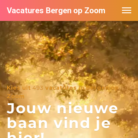
Vacatures Bergen op Zoom
Vacatures per bedrijf
De populairste vacatures in Bergen op
Zoom
Kies uit
493
vacatures in Bergen op
Zoom
Jouw nieuwe
baan vind je
hier!