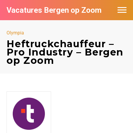
Vacatures Bergen op Zoom
Vacatures per bedrijf
Olympia
De populairste vacatures in Bergen op
Heftruckchauffeur –
Zoom
Pro Industry – Bergen
op Zoom