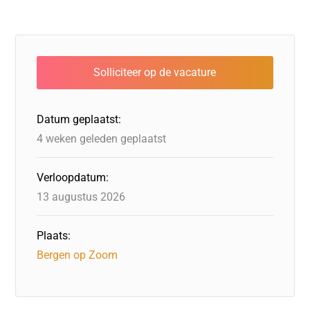
c
k
st
e
at
ai
e
e
o
a
s
l
b
dI
d
d
A
o
n
o
s
p
o
n
p
Datum geplaatst:
k
4 weken geleden geplaatst
Verloopdatum:
13 augustus 2026
Plaats:
Bergen op Zoom