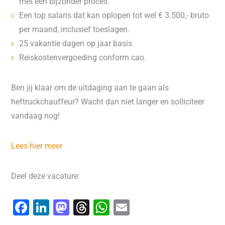
met een bijzonder proces.
Een top salaris dat kan oplopen tot wel € 3.500,- bruto
per maand, inclusief toeslagen.
25 vakantie dagen op jaar basis.
Reiskostenvergoeding conform cao.
Ben jij klaar om de uitdaging aan te gaan als
heftruckchauffeur? Wacht dan niet langer en solliciteer
vandaag nog!
Lees hier meer
Deel deze vacature:
F
Li
M
T
W
E
a
n
a
hr
h
m