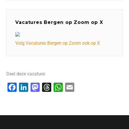
Vacatures Bergen op Zoom op X
Volg Vacatures Bergen op Zoom ook op X
Deel deze vacature:
F
Li
M
T
W
E
a
n
a
hr
h
m
c
k
st
e
at
ai
e
e
o
a
s
l
b
dI
d
d
A