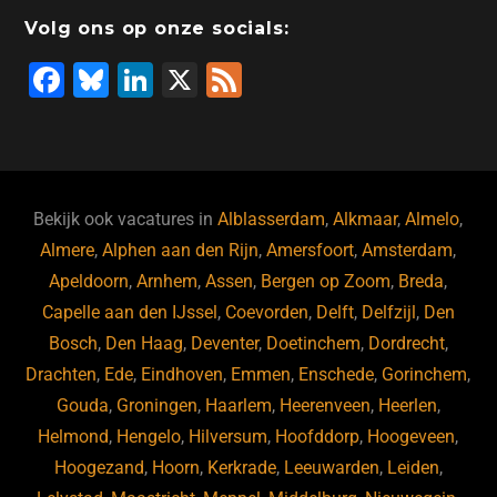
o
n
o
s
p
Volg ons op onze socials:
o
n
p
F
Bl
Li
X
F
k
a
u
n
e
c
e
k
e
e
s
e
d
b
ky
dI
Bekijk ook vacatures in
Alblasserdam
,
Alkmaar
,
Almelo
,
o
n
Almere
,
Alphen aan den Rijn
,
Amersfoort
,
Amsterdam
,
Apeldoorn
,
Arnhem
,
Assen
,
Bergen op Zoom
,
Breda
,
o
Capelle aan den IJssel
,
Coevorden
,
Delft
,
Delfzijl
,
Den
k
Bosch
,
Den Haag
,
Deventer
,
Doetinchem
,
Dordrecht
,
Drachten
,
Ede
,
Eindhoven
,
Emmen
,
Enschede
,
Gorinchem
,
Gouda
,
Groningen
,
Haarlem
,
Heerenveen
,
Heerlen
,
Helmond
,
Hengelo
,
Hilversum
,
Hoofddorp
,
Hoogeveen
,
Hoogezand
,
Hoorn
,
Kerkrade
,
Leeuwarden
,
Leiden
,