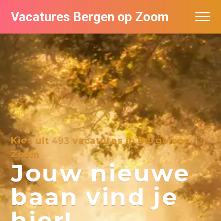
Vacatures Bergen op Zoom
Vacatures per bedrijf
De populairste vacatures in Bergen op
Zoom
Kies uit
493
vacatures in Bergen op
Zoom
Jouw nieuwe
baan vind je
hier!