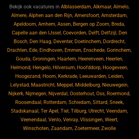
b
ky
dI
Bekijk ook vacatures in
Alblasserdam
,
Alkmaar
,
Almelo
,
o
n
Almere
,
Alphen aan den Rijn
,
Amersfoort
,
Amsterdam
,
Apeldoorn
,
Arnhem
,
Assen
,
Bergen op Zoom
,
Breda
,
o
Capelle aan den IJssel
,
Coevorden
,
Delft
,
Delfzijl
,
Den
k
Bosch
,
Den Haag
,
Deventer
,
Doetinchem
,
Dordrecht
,
Drachten
,
Ede
,
Eindhoven
,
Emmen
,
Enschede
,
Gorinchem
,
Gouda
,
Groningen
,
Haarlem
,
Heerenveen
,
Heerlen
,
Helmond
,
Hengelo
,
Hilversum
,
Hoofddorp
,
Hoogeveen
,
Hoogezand
,
Hoorn
,
Kerkrade
,
Leeuwarden
,
Leiden
,
Lelystad
,
Maastricht
,
Meppel
,
Middelburg
,
Nieuwegein
,
Nijkerk
,
Nijmegen
,
Nijverdal
,
Oosterhout
,
Oss
,
Roermond
,
Roosendaal
,
Rotterdam
,
Schiedam
,
Sittard
,
Sneek
,
Stadskanaal
,
Ter Apel
,
Tiel
,
Tilburg
,
Utrecht
,
Veendam
,
Veenendaal
,
Venlo
,
Venray
,
Vlissingen
,
Weert
,
Winschoten
,
Zaandam
,
Zoetermeer
,
Zwolle