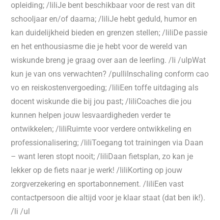
opleiding; /liliJe bent beschikbaar voor de rest van dit
schooljaar en/of daarna; /liliJe hebt geduld, humor en
kan duidelijkheid bieden en grenzen stellen; /liliDe passie
en het enthousiasme die je hebt voor de wereld van
wiskunde breng je graag over aan de leerling. /li /ulpWat
kun je van ons verwachten? /pulliInschaling conform cao
vo en reiskostenvergoeding; /liliEen toffe uitdaging als
docent wiskunde die bij jou past; /liliCoaches die jou
kunnen helpen jouw lesvaardigheden verder te
ontwikkelen; /liliRuimte voor verdere ontwikkeling en
professionalisering; /liliToegang tot trainingen via Daan
– want leren stopt nooit; /liliDaan fietsplan, zo kan je
lekker op de fiets naar je werk! /liliKorting op jouw
zorgverzekering en sportabonnement. /liliEen vast
contactpersoon die altijd voor je klaar staat (dat ben ik!).
/li /ul