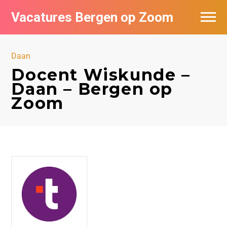
Vacatures Bergen op Zoom
Vacatures per bedrijf
Daan
De populairste vacatures in Bergen op
Docent Wiskunde –
Zoom
Daan – Bergen op
Zoom