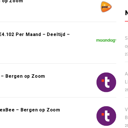
n op Zoom
4.102 Per Maand – Deeltijd –
S
o
2
A
ys – Bergen op Zoom
L
2
V
lexBee – Bergen op Zoom
B
2