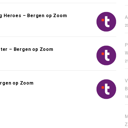
ing Heroes – Bergen op Zoom
A
2
P
ster – Bergen op Zoom
W
2
V
Bergen op Zoom
B
1
M
Z