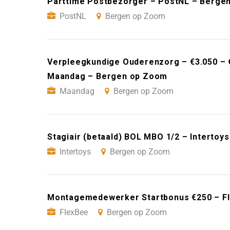
Parttime Postbezorger – PostNL – Berge
PostNL
Bergen op Zoom
Verpleegkundige Ouderenzorg – €3.050 – €
Maandag – Bergen op Zoom
Maandag
Bergen op Zoom
Stagiair (betaald) BOL MBO 1/2 – Interto
Intertoys
Bergen op Zoom
Montagemedewerker Startbonus €250 – F
FlexBee
Bergen op Zoom