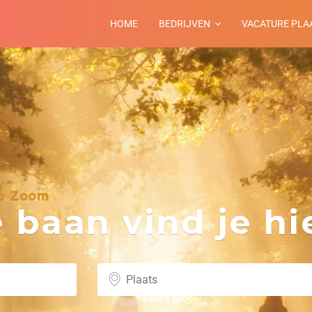
HOME
BEDRIJVEN
VACATURE PLA
op Zoom
baan vind je hie