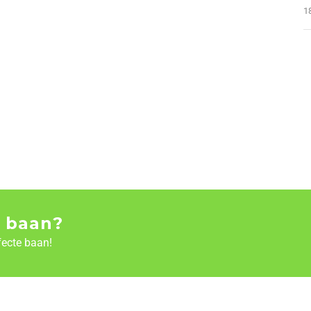
1
 baan?
fecte baan!