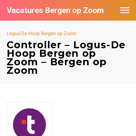
Vacatures Bergen op Zoom
Vacatures per bedrijf
Logus-De Hoop Bergen op Zoom
De populairste vacatures in Bergen op
Controller – Logus-De
Zoom
Hoop Bergen op
Zoom – Bergen op
Zoom