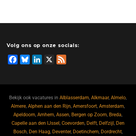
a
n
a
hr
h
m
c
k
st
e
at
ai
e
e
o
a
s
l
b
dI
d
d
A
o
n
o
s
p
Volg ons op onze socials:
o
n
p
F
Bl
Li
X
F
k
a
u
n
e
c
e
k
e
e
s
e
d
b
ky
dI
Bekijk ook vacatures in
Alblasserdam
,
Alkmaar
,
Almelo
,
o
n
Almere
,
Alphen aan den Rijn
,
Amersfoort
,
Amsterdam
,
Apeldoorn
,
Arnhem
,
Assen
,
Bergen op Zoom
,
Breda
,
o
Capelle aan den IJssel
,
Coevorden
,
Delft
,
Delfzijl
,
Den
k
Bosch
,
Den Haag
,
Deventer
,
Doetinchem
,
Dordrecht
,