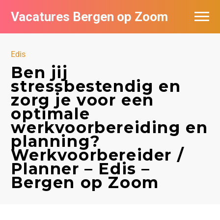
Vacatures Bergen op Zoom
Vacatures per bedrijf
Edis
De populairste vacatures in Bergen op
Ben jij
Zoom
stressbestendig en
zorg je voor een
optimale
werkvoorbereiding en
planning?
Werkvoorbereider /
Planner – Edis –
Bergen op Zoom