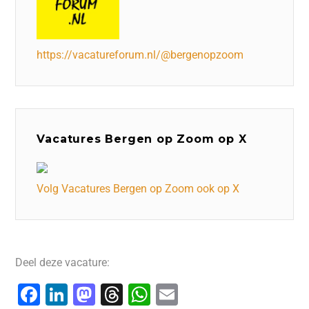
https://vacatureforum.nl/@bergenopzoom
Vacatures Bergen op Zoom op X
Volg Vacatures Bergen op Zoom ook op X
Deel deze vacature:
F
Li
M
T
W
E