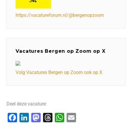
https://vacatureforum.nl/@bergenopzoom
Vacatures Bergen op Zoom op X
Volg Vacatures Bergen op Zoom ook op X
Deel deze vacature:
F
Li
M
T
W
E
a
n
a
hr
h
m