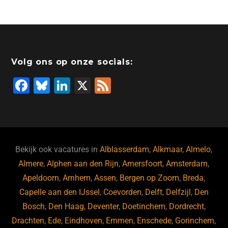
c
k
st
e
at
ai
e
e
o
a
s
l
b
dI
d
d
A
o
n
o
s
p
Volg ons op onze socials:
o
n
p
F
Bl
Li
X
F
k
a
u
n
e
c
e
k
e
e
s
e
d
b
ky
dI
Bekijk ook vacatures in
Alblasserdam
,
Alkmaar
,
Almelo
,
o
n
Almere
,
Alphen aan den Rijn
,
Amersfoort
,
Amsterdam
,
Apeldoorn
,
Arnhem
,
Assen
,
Bergen op Zoom
,
Breda
,
o
Capelle aan den IJssel
,
Coevorden
,
Delft
,
Delfzijl
,
Den
k
Bosch
,
Den Haag
,
Deventer
,
Doetinchem
,
Dordrecht
,
Drachten
,
Ede
,
Eindhoven
,
Emmen
,
Enschede
,
Gorinchem
,