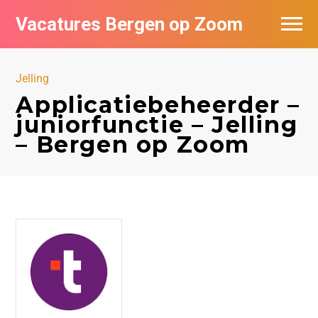
Vacatures Bergen op Zoom
Vacatures per bedrijf
Jelling
De populairste vacatures in Bergen op
Applicatiebeheerder –
Zoom
juniorfunctie – Jelling
– Bergen op Zoom