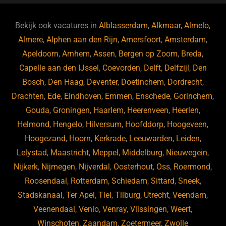
e
s
e
d
b
ky
dI
Bekijk ook vacatures in
Alblasserdam
,
Alkmaar
,
Almelo
,
o
n
Almere
,
Alphen aan den Rijn
,
Amersfoort
,
Amsterdam
,
Apeldoorn
,
Arnhem
,
Assen
,
Bergen op Zoom
,
Breda
,
o
Capelle aan den IJssel
,
Coevorden
,
Delft
,
Delfzijl
,
Den
k
Bosch
,
Den Haag
,
Deventer
,
Doetinchem
,
Dordrecht
,
Drachten
,
Ede
,
Eindhoven
,
Emmen
,
Enschede
,
Gorinchem
,
Gouda
,
Groningen
,
Haarlem
,
Heerenveen
,
Heerlen
,
Helmond
,
Hengelo
,
Hilversum
,
Hoofddorp
,
Hoogeveen
,
Hoogezand
,
Hoorn
,
Kerkrade
,
Leeuwarden
,
Leiden
,
Lelystad
,
Maastricht
,
Meppel
,
Middelburg
,
Nieuwegein
,
Nijkerk
,
Nijmegen
,
Nijverdal
,
Oosterhout
,
Oss
,
Roermond
,
Roosendaal
,
Rotterdam
,
Schiedam
,
Sittard
,
Sneek
,
Stadskanaal
,
Ter Apel
,
Tiel
,
Tilburg
,
Utrecht
,
Veendam
,
Veenendaal
,
Venlo
,
Venray
,
Vlissingen
,
Weert
,
Winschoten
,
Zaandam
,
Zoetermeer
,
Zwolle