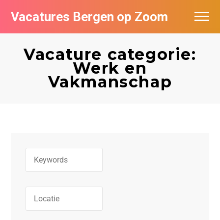
Vacatures Bergen op Zoom
Vacatures per bedrijf
Vacature categorie:
De populairste vacatures in Bergen op
Werk en
Zoom
Vakmanschap