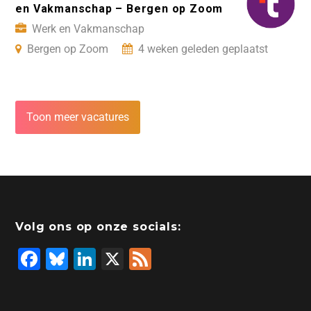
en Vakmanschap – Bergen op Zoom
Werk en Vakmanschap
Bergen op Zoom
4 weken geleden geplaatst
Toon meer vacatures
Volg ons op onze socials:
F
Bl
Li
X
F
a
u
n
e
c
e
k
e