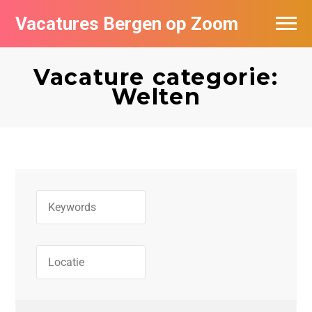
Vacatures Bergen op Zoom
Vacatures per bedrijf
Vacature categorie:
De populairste vacatures in Bergen op
Welten
Zoom