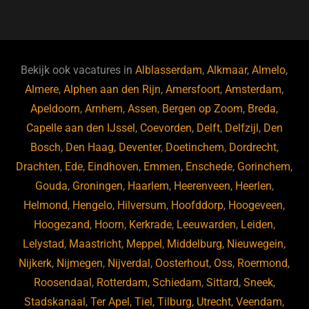
a
u
n
e
c
e
k
e
e
s
e
d
b
ky
dI
Bekijk ook vacatures in
Alblasserdam
,
Alkmaar
,
Almelo
,
o
n
Almere
,
Alphen aan den Rijn
,
Amersfoort
,
Amsterdam
,
Apeldoorn
,
Arnhem
,
Assen
,
Bergen op Zoom
,
Breda
,
o
Capelle aan den IJssel
,
Coevorden
,
Delft
,
Delfzijl
,
Den
k
Bosch
,
Den Haag
,
Deventer
,
Doetinchem
,
Dordrecht
,
Drachten
,
Ede
,
Eindhoven
,
Emmen
,
Enschede
,
Gorinchem
,
Gouda
,
Groningen
,
Haarlem
,
Heerenveen
,
Heerlen
,
Helmond
,
Hengelo
,
Hilversum
,
Hoofddorp
,
Hoogeveen
,
Hoogezand
,
Hoorn
,
Kerkrade
,
Leeuwarden
,
Leiden
,
Lelystad
,
Maastricht
,
Meppel
,
Middelburg
,
Nieuwegein
,
Nijkerk
,
Nijmegen
,
Nijverdal
,
Oosterhout
,
Oss
,
Roermond
,
Roosendaal
,
Rotterdam
,
Schiedam
,
Sittard
,
Sneek
,
Stadskanaal
,
Ter Apel
,
Tiel
,
Tilburg
,
Utrecht
,
Veendam
,