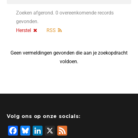
Zoeken afgerond. 0 overeenkomende records
gevonden.
Herstel
RSS
Geen vermeldingen gevonden die aan je zoekopdracht
voldoen.
Volg ons op onze socials:
F
Bl
Li
X
F