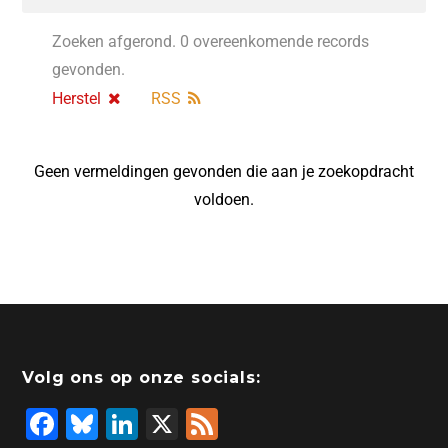
Zoeken afgerond. 0 overeenkomende records
gevonden.
Herstel
RSS
Geen vermeldingen gevonden die aan je zoekopdracht
voldoen.
Volg ons op onze socials:
F
Bl
Li
X
F