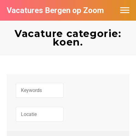
Vacatures Bergen op Zoom
Vacatures per bedrijf
Vacature categorie:
De populairste vacatures in Bergen op
koen.
Zoom