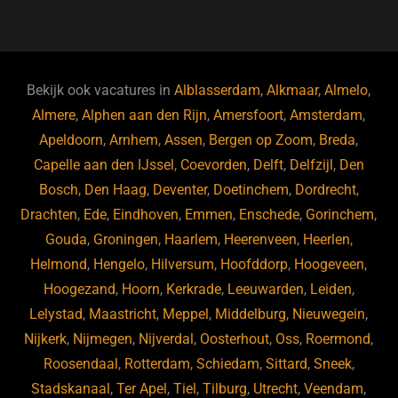
a
u
n
e
c
e
k
e
e
s
e
d
b
ky
dI
Bekijk ook vacatures in
Alblasserdam
,
Alkmaar
,
Almelo
,
o
n
Almere
,
Alphen aan den Rijn
,
Amersfoort
,
Amsterdam
,
Apeldoorn
,
Arnhem
,
Assen
,
Bergen op Zoom
,
Breda
,
o
Capelle aan den IJssel
,
Coevorden
,
Delft
,
Delfzijl
,
Den
k
Bosch
,
Den Haag
,
Deventer
,
Doetinchem
,
Dordrecht
,
Drachten
,
Ede
,
Eindhoven
,
Emmen
,
Enschede
,
Gorinchem
,
Gouda
,
Groningen
,
Haarlem
,
Heerenveen
,
Heerlen
,
Helmond
,
Hengelo
,
Hilversum
,
Hoofddorp
,
Hoogeveen
,
Hoogezand
,
Hoorn
,
Kerkrade
,
Leeuwarden
,
Leiden
,
Lelystad
,
Maastricht
,
Meppel
,
Middelburg
,
Nieuwegein
,
Nijkerk
,
Nijmegen
,
Nijverdal
,
Oosterhout
,
Oss
,
Roermond
,
Roosendaal
,
Rotterdam
,
Schiedam
,
Sittard
,
Sneek
,
Stadskanaal
,
Ter Apel
,
Tiel
,
Tilburg
,
Utrecht
,
Veendam
,