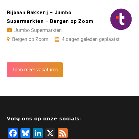
Bijbaan Bakkerij – Jumbo
Supermarkten – Bergen op Zoom
Jumbo Supermarkten
Bergen op Zoom
4 dagen geleden geplaatst
Toon meer vacatures
Volg ons op onze socials:
F
Bl
Li
X
F