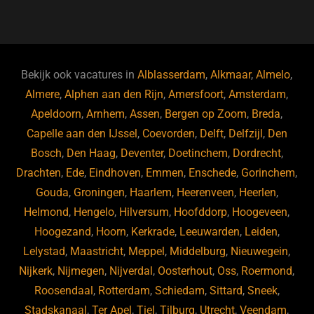
a
u
n
e
c
e
k
e
e
s
e
d
b
ky
dI
Bekijk ook vacatures in
Alblasserdam
,
Alkmaar
,
Almelo
,
o
n
Almere
,
Alphen aan den Rijn
,
Amersfoort
,
Amsterdam
,
Apeldoorn
,
Arnhem
,
Assen
,
Bergen op Zoom
,
Breda
,
o
Capelle aan den IJssel
,
Coevorden
,
Delft
,
Delfzijl
,
Den
k
Bosch
,
Den Haag
,
Deventer
,
Doetinchem
,
Dordrecht
,
Drachten
,
Ede
,
Eindhoven
,
Emmen
,
Enschede
,
Gorinchem
,
Gouda
,
Groningen
,
Haarlem
,
Heerenveen
,
Heerlen
,
Helmond
,
Hengelo
,
Hilversum
,
Hoofddorp
,
Hoogeveen
,
Hoogezand
,
Hoorn
,
Kerkrade
,
Leeuwarden
,
Leiden
,
Lelystad
,
Maastricht
,
Meppel
,
Middelburg
,
Nieuwegein
,
Nijkerk
,
Nijmegen
,
Nijverdal
,
Oosterhout
,
Oss
,
Roermond
,
Roosendaal
,
Rotterdam
,
Schiedam
,
Sittard
,
Sneek
,
Stadskanaal
,
Ter Apel
,
Tiel
,
Tilburg
,
Utrecht
,
Veendam
,