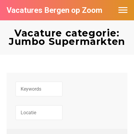
Vacatures Bergen op Zoom
Vacatures per bedrijf
Vacature categorie:
De populairste vacatures in Bergen op
Jumbo Supermarkten
Zoom