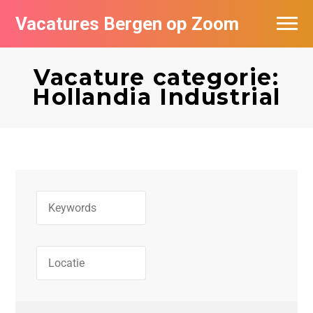
Vacatures Bergen op Zoom
Vacatures per bedrijf
Vacature categorie:
De populairste vacatures in Bergen op
Hollandia Industrial
Zoom