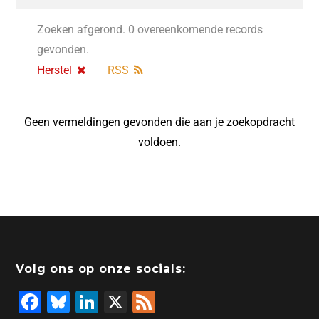
Zoeken afgerond. 0 overeenkomende records
gevonden.
Herstel
RSS
Geen vermeldingen gevonden die aan je zoekopdracht
voldoen.
Volg ons op onze socials:
F
Bl
Li
X
F