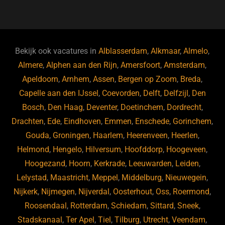
a
u
n
e
c
e
k
e
e
s
e
d
b
ky
dI
Bekijk ook vacatures in
Alblasserdam
,
Alkmaar
,
Almelo
,
o
n
Almere
,
Alphen aan den Rijn
,
Amersfoort
,
Amsterdam
,
Apeldoorn
,
Arnhem
,
Assen
,
Bergen op Zoom
,
Breda
,
o
Capelle aan den IJssel
,
Coevorden
,
Delft
,
Delfzijl
,
Den
k
Bosch
,
Den Haag
,
Deventer
,
Doetinchem
,
Dordrecht
,
Drachten
,
Ede
,
Eindhoven
,
Emmen
,
Enschede
,
Gorinchem
,
Gouda
,
Groningen
,
Haarlem
,
Heerenveen
,
Heerlen
,
Helmond
,
Hengelo
,
Hilversum
,
Hoofddorp
,
Hoogeveen
,
Hoogezand
,
Hoorn
,
Kerkrade
,
Leeuwarden
,
Leiden
,
Lelystad
,
Maastricht
,
Meppel
,
Middelburg
,
Nieuwegein
,
Nijkerk
,
Nijmegen
,
Nijverdal
,
Oosterhout
,
Oss
,
Roermond
,
Roosendaal
,
Rotterdam
,
Schiedam
,
Sittard
,
Sneek
,
Stadskanaal
,
Ter Apel
,
Tiel
,
Tilburg
,
Utrecht
,
Veendam
,