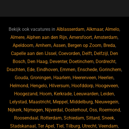
a
u
n
e
c
e
k
e
e
s
e
d
b
ky
dI
Bekijk ook vacatures in
Alblasserdam
,
Alkmaar
,
Almelo
,
o
n
Almere
,
Alphen aan den Rijn
,
Amersfoort
,
Amsterdam
,
Apeldoorn
,
Arnhem
,
Assen
,
Bergen op Zoom
,
Breda
,
o
Capelle aan den IJssel
,
Coevorden
,
Delft
,
Delfzijl
,
Den
k
Bosch
,
Den Haag
,
Deventer
,
Doetinchem
,
Dordrecht
,
Drachten
,
Ede
,
Eindhoven
,
Emmen
,
Enschede
,
Gorinchem
,
Gouda
,
Groningen
,
Haarlem
,
Heerenveen
,
Heerlen
,
Helmond
,
Hengelo
,
Hilversum
,
Hoofddorp
,
Hoogeveen
,
Hoogezand
,
Hoorn
,
Kerkrade
,
Leeuwarden
,
Leiden
,
Lelystad
,
Maastricht
,
Meppel
,
Middelburg
,
Nieuwegein
,
Nijkerk
,
Nijmegen
,
Nijverdal
,
Oosterhout
,
Oss
,
Roermond
,
Roosendaal
,
Rotterdam
,
Schiedam
,
Sittard
,
Sneek
,
Stadskanaal
,
Ter Apel
,
Tiel
,
Tilburg
,
Utrecht
,
Veendam
,