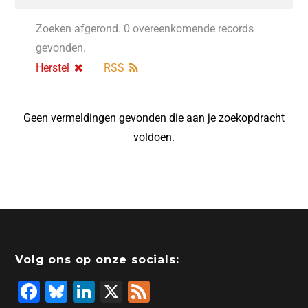
Zoeken afgerond. 0 overeenkomende records
gevonden.
Herstel
RSS
Geen vermeldingen gevonden die aan je zoekopdracht
voldoen.
Volg ons op onze socials:
F
Bl
Li
X
F