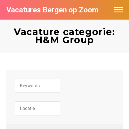
Vacatures Bergen op Zoom
Vacatures per bedrijf
Vacature categorie:
De populairste vacatures in Bergen op
H&M Group
Zoom