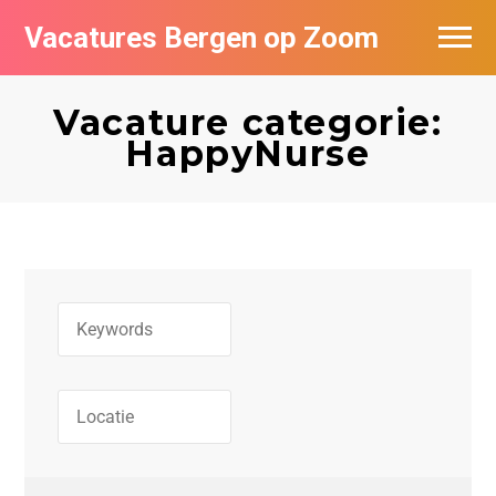
Vacatures Bergen op Zoom
Vacatures per bedrijf
Vacature categorie:
De populairste vacatures in Bergen op
HappyNurse
Zoom