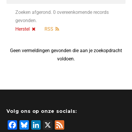
Zoeken afgerond. 0 overeenkomende records
gevonden.
Herstel
RSS
Geen vermeldingen gevonden die aan je zoekopdracht
voldoen.
Volg ons op onze socials:
F
Bl
Li
X
F