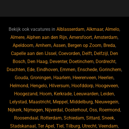
a
u
n
e
c
e
k
e
e
s
e
d
b
ky
dI
Bekijk ook vacatures in
Alblasserdam
,
Alkmaar
,
Almelo
,
o
n
Almere
,
Alphen aan den Rijn
,
Amersfoort
,
Amsterdam
,
Apeldoorn
,
Arnhem
,
Assen
,
Bergen op Zoom
,
Breda
,
o
Capelle aan den IJssel
,
Coevorden
,
Delft
,
Delfzijl
,
Den
k
Bosch
,
Den Haag
,
Deventer
,
Doetinchem
,
Dordrecht
,
Drachten
,
Ede
,
Eindhoven
,
Emmen
,
Enschede
,
Gorinchem
,
Gouda
,
Groningen
,
Haarlem
,
Heerenveen
,
Heerlen
,
Helmond
,
Hengelo
,
Hilversum
,
Hoofddorp
,
Hoogeveen
,
Hoogezand
,
Hoorn
,
Kerkrade
,
Leeuwarden
,
Leiden
,
Lelystad
,
Maastricht
,
Meppel
,
Middelburg
,
Nieuwegein
,
Nijkerk
,
Nijmegen
,
Nijverdal
,
Oosterhout
,
Oss
,
Roermond
,
Roosendaal
,
Rotterdam
,
Schiedam
,
Sittard
,
Sneek
,
Stadskanaal
,
Ter Apel
,
Tiel
,
Tilburg
,
Utrecht
,
Veendam
,