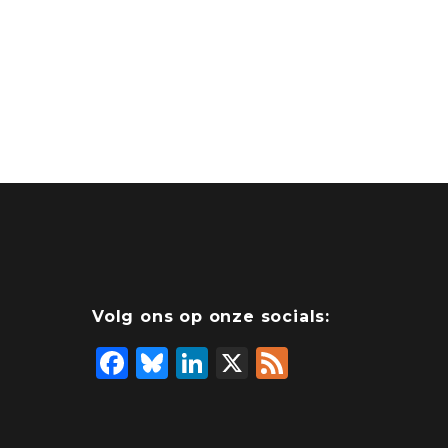
Volg ons op onze socials:
F
Bl
Li
X
F
a
u
n
e
c
e
k
e