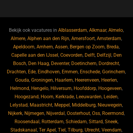
a
u
n
e
c
e
k
e
e
s
e
d
b
ky
dI
Bekijk ook vacatures in
Alblasserdam
,
Alkmaar
,
Almelo
,
o
n
Almere
,
Alphen aan den Rijn
,
Amersfoort
,
Amsterdam
,
Apeldoorn
,
Arnhem
,
Assen
,
Bergen op Zoom
,
Breda
,
o
Capelle aan den IJssel
,
Coevorden
,
Delft
,
Delfzijl
,
Den
k
Bosch
,
Den Haag
,
Deventer
,
Doetinchem
,
Dordrecht
,
Drachten
,
Ede
,
Eindhoven
,
Emmen
,
Enschede
,
Gorinchem
,
Gouda
,
Groningen
,
Haarlem
,
Heerenveen
,
Heerlen
,
Helmond
,
Hengelo
,
Hilversum
,
Hoofddorp
,
Hoogeveen
,
Hoogezand
,
Hoorn
,
Kerkrade
,
Leeuwarden
,
Leiden
,
Lelystad
,
Maastricht
,
Meppel
,
Middelburg
,
Nieuwegein
,
Nijkerk
,
Nijmegen
,
Nijverdal
,
Oosterhout
,
Oss
,
Roermond
,
Roosendaal
,
Rotterdam
,
Schiedam
,
Sittard
,
Sneek
,
Stadskanaal
,
Ter Apel
,
Tiel
,
Tilburg
,
Utrecht
,
Veendam
,