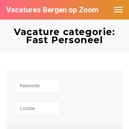
Vacatures Bergen op Zoom
Vacatures per bedrijf
Vacature categorie:
De populairste vacatures in Bergen op
Fast Personeel
Zoom