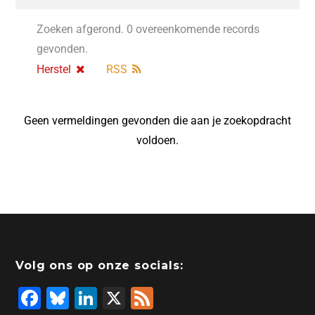
Zoeken afgerond. 0 overeenkomende records
gevonden.
Herstel
RSS
Geen vermeldingen gevonden die aan je zoekopdracht
voldoen.
Volg ons op onze socials:
F
Bl
Li
X
F