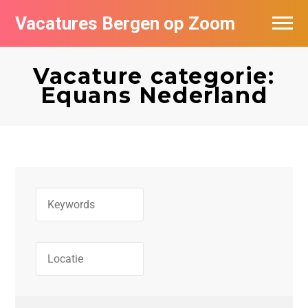
Vacatures Bergen op Zoom
Vacatures per bedrijf
Vacature categorie:
De populairste vacatures in Bergen op
Equans Nederland
Zoom