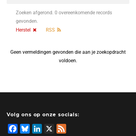
Zoeken afgerond. 0 overeenkomende records
gevonden.
Herstel
RSS
Geen vermeldingen gevonden die aan je zoekopdracht
voldoen.
Volg ons op onze socials:
F
Bl
Li
X
F