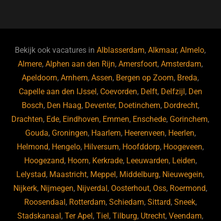
a
u
n
e
c
e
k
e
e
s
e
d
b
ky
dI
Bekijk ook vacatures in
Alblasserdam
,
Alkmaar
,
Almelo
,
o
n
Almere
,
Alphen aan den Rijn
,
Amersfoort
,
Amsterdam
,
Apeldoorn
,
Arnhem
,
Assen
,
Bergen op Zoom
,
Breda
,
o
Capelle aan den IJssel
,
Coevorden
,
Delft
,
Delfzijl
,
Den
k
Bosch
,
Den Haag
,
Deventer
,
Doetinchem
,
Dordrecht
,
Drachten
,
Ede
,
Eindhoven
,
Emmen
,
Enschede
,
Gorinchem
,
Gouda
,
Groningen
,
Haarlem
,
Heerenveen
,
Heerlen
,
Helmond
,
Hengelo
,
Hilversum
,
Hoofddorp
,
Hoogeveen
,
Hoogezand
,
Hoorn
,
Kerkrade
,
Leeuwarden
,
Leiden
,
Lelystad
,
Maastricht
,
Meppel
,
Middelburg
,
Nieuwegein
,
Nijkerk
,
Nijmegen
,
Nijverdal
,
Oosterhout
,
Oss
,
Roermond
,
Roosendaal
,
Rotterdam
,
Schiedam
,
Sittard
,
Sneek
,
Stadskanaal
,
Ter Apel
,
Tiel
,
Tilburg
,
Utrecht
,
Veendam
,