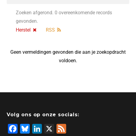
Zoeken afgerond. 0 overeenkomende records
gevonden.
Herstel
RSS
Geen vermeldingen gevonden die aan je zoekopdracht
voldoen.
Volg ons op onze socials:
F
Bl
Li
X
F