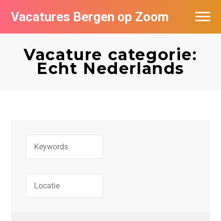
Vacatures Bergen op Zoom
Vacatures per bedrijf
Vacature categorie:
De populairste vacatures in Bergen op
Echt Nederlands
Zoom