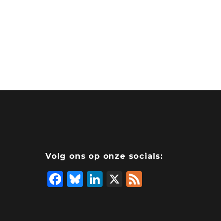
Volg ons op onze socials:
F
Bl
Li
X
F
a
u
n
e
c
e
k
e