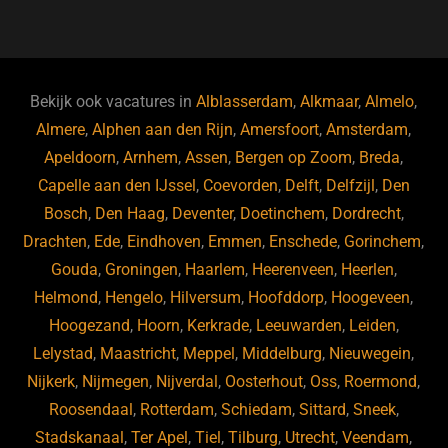
a
u
n
e
c
e
k
e
e
s
e
d
b
ky
dI
Bekijk ook vacatures in
Alblasserdam
,
Alkmaar
,
Almelo
,
o
n
Almere
,
Alphen aan den Rijn
,
Amersfoort
,
Amsterdam
,
Apeldoorn
,
Arnhem
,
Assen
,
Bergen op Zoom
,
Breda
,
o
Capelle aan den IJssel
,
Coevorden
,
Delft
,
Delfzijl
,
Den
k
Bosch
,
Den Haag
,
Deventer
,
Doetinchem
,
Dordrecht
,
Drachten
,
Ede
,
Eindhoven
,
Emmen
,
Enschede
,
Gorinchem
,
Gouda
,
Groningen
,
Haarlem
,
Heerenveen
,
Heerlen
,
Helmond
,
Hengelo
,
Hilversum
,
Hoofddorp
,
Hoogeveen
,
Hoogezand
,
Hoorn
,
Kerkrade
,
Leeuwarden
,
Leiden
,
Lelystad
,
Maastricht
,
Meppel
,
Middelburg
,
Nieuwegein
,
Nijkerk
,
Nijmegen
,
Nijverdal
,
Oosterhout
,
Oss
,
Roermond
,
Roosendaal
,
Rotterdam
,
Schiedam
,
Sittard
,
Sneek
,
Stadskanaal
,
Ter Apel
,
Tiel
,
Tilburg
,
Utrecht
,
Veendam
,