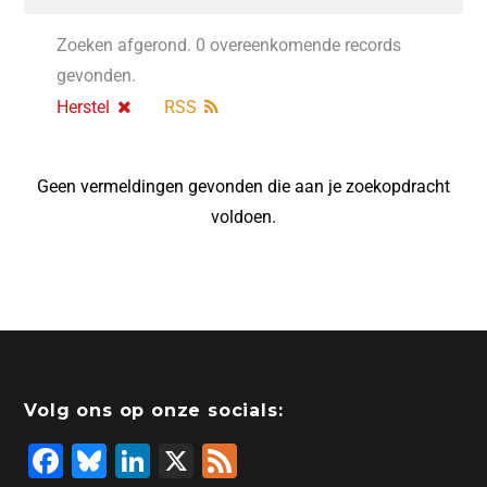
Zoeken afgerond. 0 overeenkomende records
gevonden.
Herstel
RSS
Geen vermeldingen gevonden die aan je zoekopdracht
voldoen.
Volg ons op onze socials:
F
Bl
Li
X
F