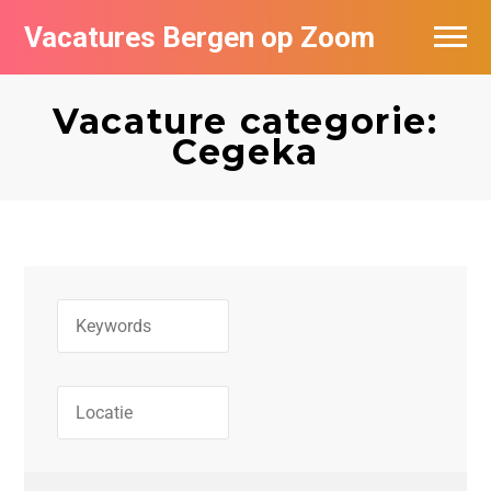
Vacatures Bergen op Zoom
Vacatures per bedrijf
Vacature categorie:
De populairste vacatures in Bergen op
Cegeka
Zoom