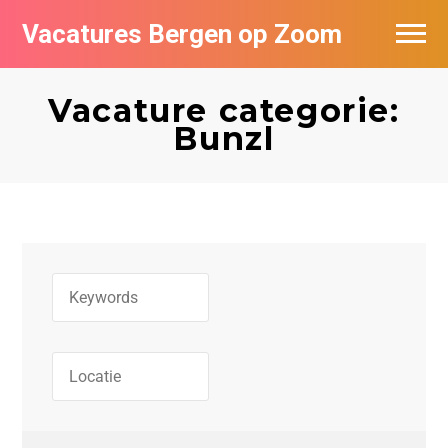
Vacatures Bergen op Zoom
Vacatures per bedrijf
Vacature categorie:
De populairste vacatures in Bergen op
Bunzl
Zoom