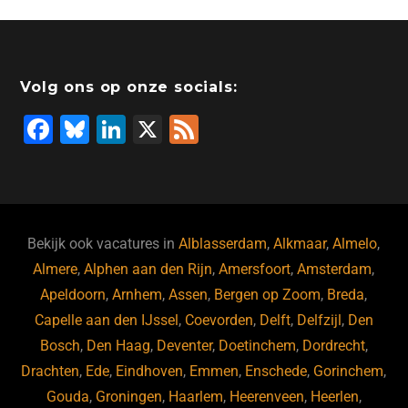
Volg ons op onze socials:
F
Bl
Li
X
F
a
u
n
e
c
e
k
e
e
s
e
d
b
ky
dI
Bekijk ook vacatures in
Alblasserdam
,
Alkmaar
,
Almelo
,
o
n
Almere
,
Alphen aan den Rijn
,
Amersfoort
,
Amsterdam
,
Apeldoorn
,
Arnhem
,
Assen
,
Bergen op Zoom
,
Breda
,
o
Capelle aan den IJssel
,
Coevorden
,
Delft
,
Delfzijl
,
Den
k
Bosch
,
Den Haag
,
Deventer
,
Doetinchem
,
Dordrecht
,
Drachten
,
Ede
,
Eindhoven
,
Emmen
,
Enschede
,
Gorinchem
,
Gouda
,
Groningen
,
Haarlem
,
Heerenveen
,
Heerlen
,