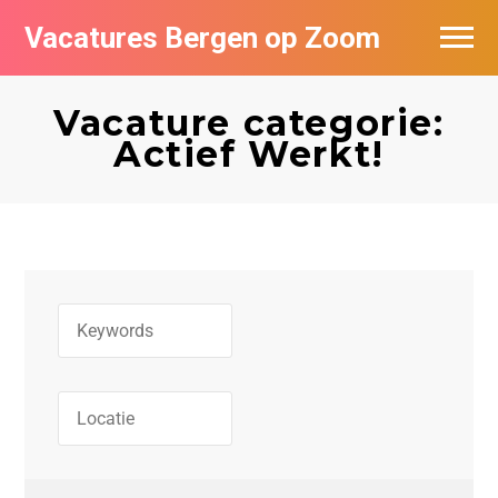
Vacatures Bergen op Zoom
Vacatures per bedrijf
Vacature categorie:
De populairste vacatures in Bergen op
Actief Werkt!
Zoom