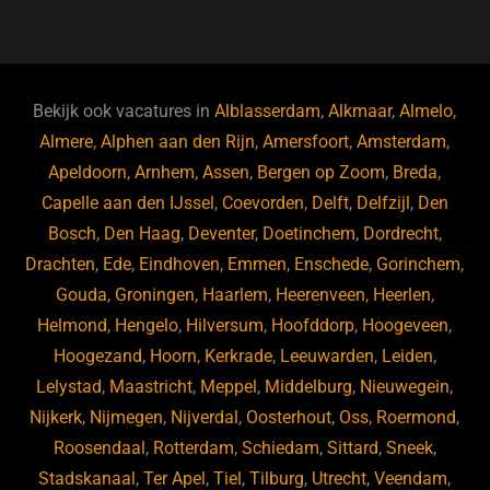
a
u
n
e
c
e
k
e
e
s
e
d
b
ky
dI
Bekijk ook vacatures in
Alblasserdam
,
Alkmaar
,
Almelo
,
o
n
Almere
,
Alphen aan den Rijn
,
Amersfoort
,
Amsterdam
,
Apeldoorn
,
Arnhem
,
Assen
,
Bergen op Zoom
,
Breda
,
o
Capelle aan den IJssel
,
Coevorden
,
Delft
,
Delfzijl
,
Den
k
Bosch
,
Den Haag
,
Deventer
,
Doetinchem
,
Dordrecht
,
Drachten
,
Ede
,
Eindhoven
,
Emmen
,
Enschede
,
Gorinchem
,
Gouda
,
Groningen
,
Haarlem
,
Heerenveen
,
Heerlen
,
Helmond
,
Hengelo
,
Hilversum
,
Hoofddorp
,
Hoogeveen
,
Hoogezand
,
Hoorn
,
Kerkrade
,
Leeuwarden
,
Leiden
,
Lelystad
,
Maastricht
,
Meppel
,
Middelburg
,
Nieuwegein
,
Nijkerk
,
Nijmegen
,
Nijverdal
,
Oosterhout
,
Oss
,
Roermond
,
Roosendaal
,
Rotterdam
,
Schiedam
,
Sittard
,
Sneek
,
Stadskanaal
,
Ter Apel
,
Tiel
,
Tilburg
,
Utrecht
,
Veendam
,