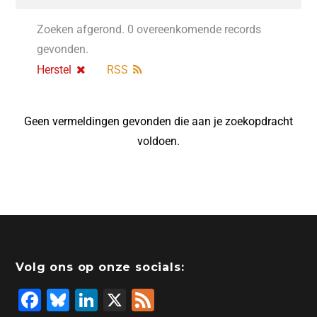
Zoeken afgerond. 0 overeenkomende records
gevonden.
Herstel
RSS
Geen vermeldingen gevonden die aan je zoekopdracht
voldoen.
Volg ons op onze socials:
F
Bl
Li
X
F