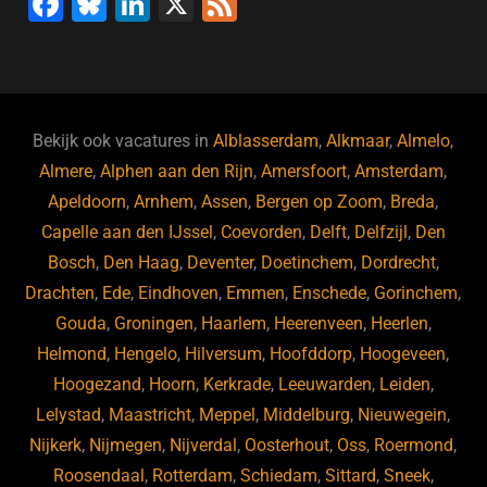
F
Bl
Li
X
F
a
u
n
e
c
e
k
e
e
s
e
d
b
ky
dI
Bekijk ook vacatures in
Alblasserdam
,
Alkmaar
,
Almelo
,
o
n
Almere
,
Alphen aan den Rijn
,
Amersfoort
,
Amsterdam
,
Apeldoorn
,
Arnhem
,
Assen
,
Bergen op Zoom
,
Breda
,
o
Capelle aan den IJssel
,
Coevorden
,
Delft
,
Delfzijl
,
Den
k
Bosch
,
Den Haag
,
Deventer
,
Doetinchem
,
Dordrecht
,
Drachten
,
Ede
,
Eindhoven
,
Emmen
,
Enschede
,
Gorinchem
,
Gouda
,
Groningen
,
Haarlem
,
Heerenveen
,
Heerlen
,
Helmond
,
Hengelo
,
Hilversum
,
Hoofddorp
,
Hoogeveen
,
Hoogezand
,
Hoorn
,
Kerkrade
,
Leeuwarden
,
Leiden
,
Lelystad
,
Maastricht
,
Meppel
,
Middelburg
,
Nieuwegein
,
Nijkerk
,
Nijmegen
,
Nijverdal
,
Oosterhout
,
Oss
,
Roermond
,
Roosendaal
,
Rotterdam
,
Schiedam
,
Sittard
,
Sneek
,