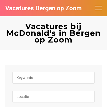
Vacatures Bergen op Zoom
Vacatures per bedrijf
Vacatures bij
De populairste vacatures in Bergen op
McDonald’s in Bergen
Zoom
op Zoom