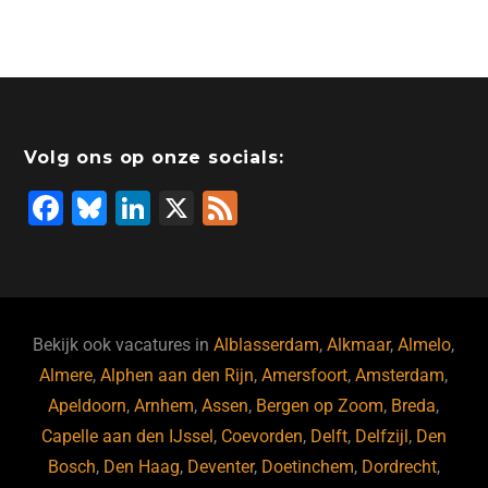
Volg ons op onze socials:
F
Bl
Li
X
F
a
u
n
e
c
e
k
e
e
s
e
d
b
ky
dI
Bekijk ook vacatures in
Alblasserdam
,
Alkmaar
,
Almelo
,
o
n
Almere
,
Alphen aan den Rijn
,
Amersfoort
,
Amsterdam
,
Apeldoorn
,
Arnhem
,
Assen
,
Bergen op Zoom
,
Breda
,
o
Capelle aan den IJssel
,
Coevorden
,
Delft
,
Delfzijl
,
Den
k
Bosch
,
Den Haag
,
Deventer
,
Doetinchem
,
Dordrecht
,