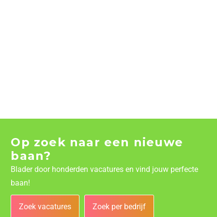
Op zoek naar een nieuwe
baan?
Blader door honderden vacatures en vind jouw perfecte
baan!
Zoek vacatures
Zoek per bedrijf