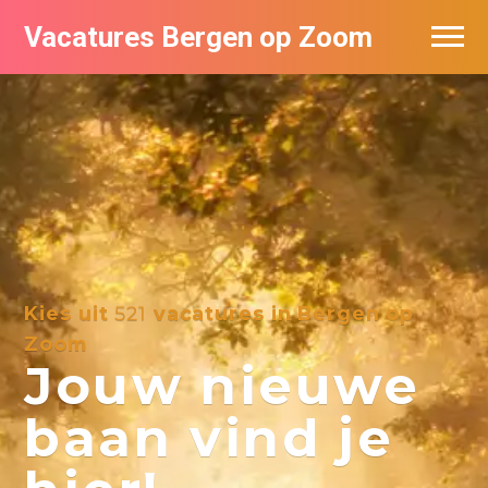
Vacatures Bergen op Zoom
Vacatures per bedrijf
De populairste vacatures in Bergen op
Zoom
Kies uit
521
vacatures in Bergen op
Zoom
Jouw nieuwe
baan vind je