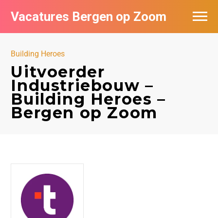
Vacatures Bergen op Zoom
Vacatures per bedrijf
Building Heroes
De populairste vacatures in Bergen op
Uitvoerder
Zoom
Industriebouw –
Building Heroes –
Bergen op Zoom