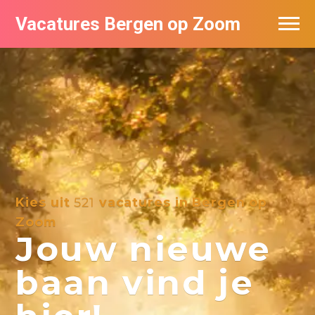
Vacatures Bergen op Zoom
Vacatures per bedrijf
De populairste vacatures in Bergen op
Zoom
Kies uit
521
vacatures in Bergen op
Zoom
Jouw nieuwe
baan vind je