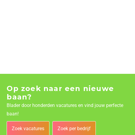
Op zoek naar een nieuwe
baan?
Blader door honderden vacatures en vind jouw perfecte
baan!
Zoek vacatures
Zoek per bedrijf