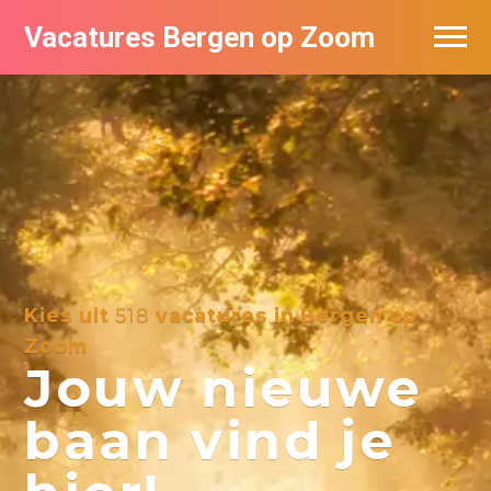
Vacatures Bergen op Zoom
Vacatures per bedrijf
De populairste vacatures in Bergen op
Zoom
Kies uit
518
vacatures in Bergen op
Zoom
Jouw nieuwe
baan vind je