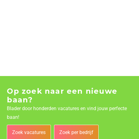
Op zoek naar een nieuwe
baan?
Blader door honderden vacatures en vind jouw perfecte
baan!
Zoek vacatures
Zoek per bedrijf