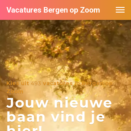
Vacatures Bergen op Zoom
Vacatures per bedrijf
De populairste vacatures in Bergen op
Zoom
Kies uit
493
vacatures in Bergen op
Zoom
Jouw nieuwe
baan vind je
hier!