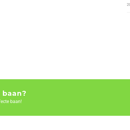
2
 baan?
fecte baan!