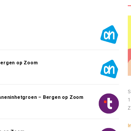
m
– Bergen op Zoom
S
Baneninhetgroen – Bergen op Zoom
1
Z
I