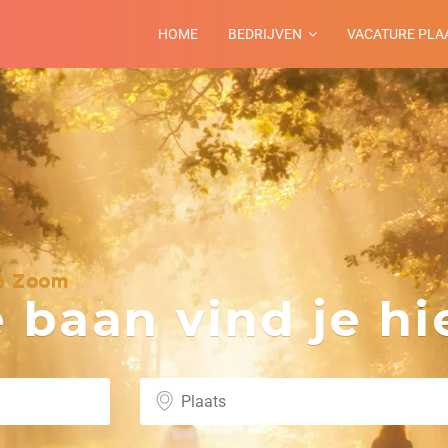
HOME
BEDRIJVEN
VACATURE PLA
op Zoom
baan vind je hie