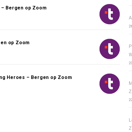
 – Bergen op Zoom
A
2
gen op Zoom
P
W
2
ding Heroes – Bergen op Zoom
M
Z
2
L
Z