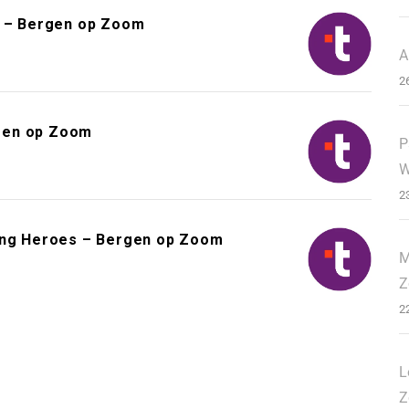
 – Bergen op Zoom
A
2
gen op Zoom
P
W
2
ding Heroes – Bergen op Zoom
M
Z
2
L
Z