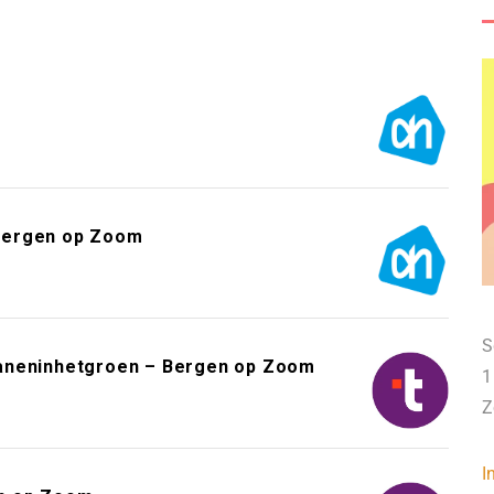
m
– Bergen op Zoom
S
Baneninhetgroen – Bergen op Zoom
1
Z
I