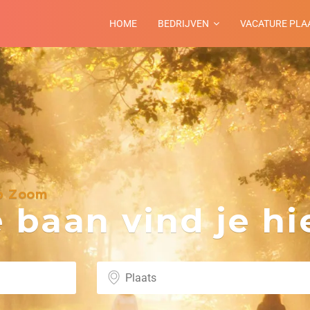
HOME
BEDRIJVEN
VACATURE PLA
op Zoom
baan vind je hie