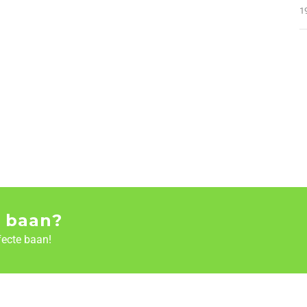
1
 baan?
fecte baan!