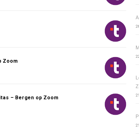
A
2
M
2
op Zoom
L
Z
2
ritas – Bergen op Zoom
P
2