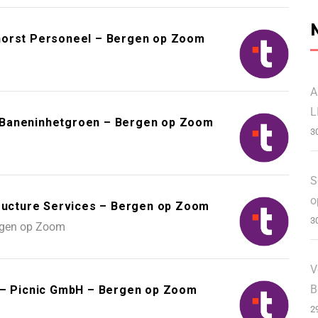
horst Personeel – Bergen op Zoom
A
L
 Baneninhetgroen – Bergen op Zoom
3
S
o
tructure Services – Bergen op Zoom
3
rgen op Zoom
V
B
y – Picnic GmbH – Bergen op Zoom
2