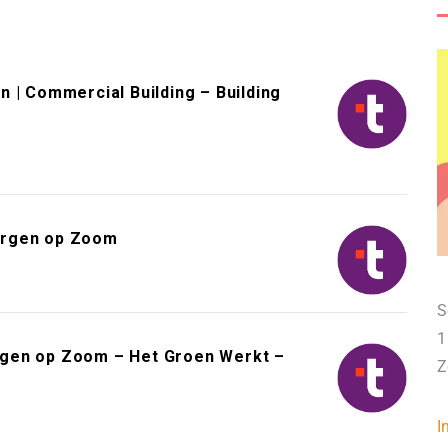
 | Commercial Building – Building
Bergen op Zoom
S
1
rgen op Zoom – Het Groen Werkt –
Z
I