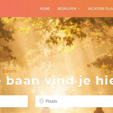
HOME
BEDRIJVEN
VACATURE PLA
p Zoom
baan vind je hie