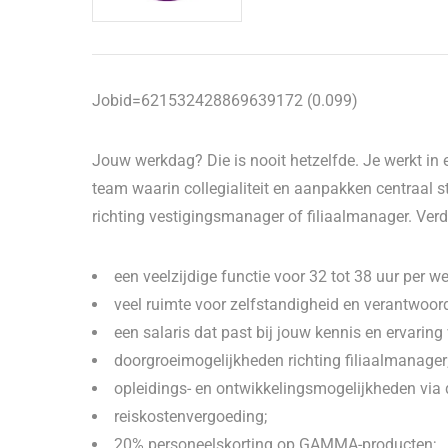
Jobid=621532428869639172 (0.099)
Jouw werkdag? Die is nooit hetzelfde. Je werkt i
team waarin collegialiteit en aanpakken centraal s
richting vestigingsmanager of filiaalmanager. Verd
een veelzijdige functie voor 32 tot 38 uur per we
veel ruimte voor zelfstandigheid en verantwoord
een salaris dat past bij jouw kennis en ervarin
doorgroeimogelijkheden richting filiaalmanager
opleidings- en ontwikkelingsmogelijkheden via
reiskostenvergoeding;
20% personeelskorting op GAMMA-producten;