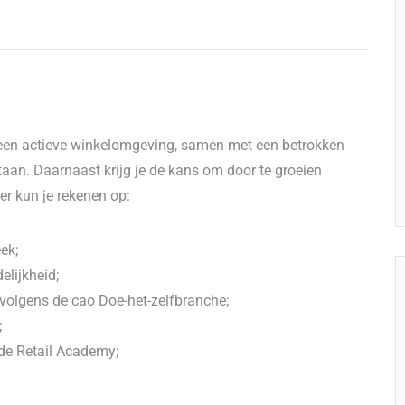
n een actieve winkelomgeving, samen met een betrokken
taan. Daarnaast krijg je de kans om door te groeien
er kun je rekenen op:
ek;
elijkheid;
g volgens de cao Doe-het-zelfbranche;
;
 de Retail Academy;