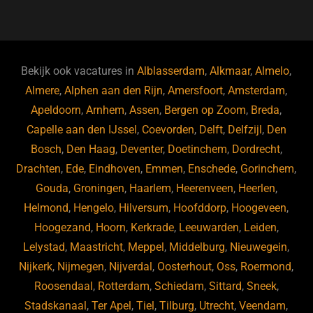
a
u
n
e
c
e
k
e
e
s
e
d
b
ky
dI
Bekijk ook vacatures in
Alblasserdam
,
Alkmaar
,
Almelo
,
o
n
Almere
,
Alphen aan den Rijn
,
Amersfoort
,
Amsterdam
,
Apeldoorn
,
Arnhem
,
Assen
,
Bergen op Zoom
,
Breda
,
o
Capelle aan den IJssel
,
Coevorden
,
Delft
,
Delfzijl
,
Den
k
Bosch
,
Den Haag
,
Deventer
,
Doetinchem
,
Dordrecht
,
Drachten
,
Ede
,
Eindhoven
,
Emmen
,
Enschede
,
Gorinchem
,
Gouda
,
Groningen
,
Haarlem
,
Heerenveen
,
Heerlen
,
Helmond
,
Hengelo
,
Hilversum
,
Hoofddorp
,
Hoogeveen
,
Hoogezand
,
Hoorn
,
Kerkrade
,
Leeuwarden
,
Leiden
,
Lelystad
,
Maastricht
,
Meppel
,
Middelburg
,
Nieuwegein
,
Nijkerk
,
Nijmegen
,
Nijverdal
,
Oosterhout
,
Oss
,
Roermond
,
Roosendaal
,
Rotterdam
,
Schiedam
,
Sittard
,
Sneek
,
Stadskanaal
,
Ter Apel
,
Tiel
,
Tilburg
,
Utrecht
,
Veendam
,