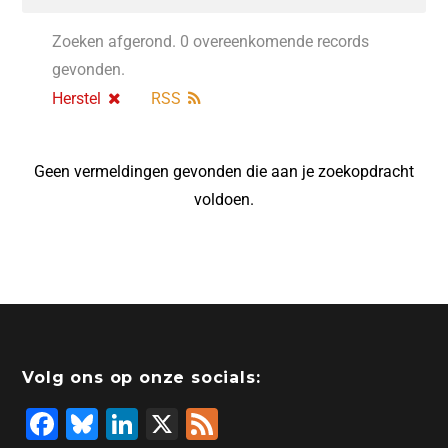
Zoeken afgerond. 0 overeenkomende records
gevonden.
Herstel
RSS
Geen vermeldingen gevonden die aan je zoekopdracht
voldoen.
Volg ons op onze socials:
F
Bl
Li
X
F