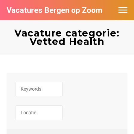
Vacatures Bergen op Zoom
Vacatures per bedrijf
Vacature categorie:
De populairste vacatures in Bergen op
Vetted Health
Zoom