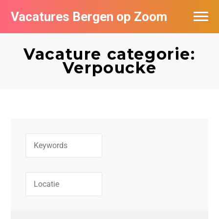
Vacatures Bergen op Zoom
Vacatures per bedrijf
Vacature categorie:
De populairste vacatures in Bergen op
Verpoucke
Zoom