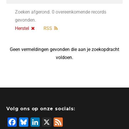
Zoeken afgerond. 0 overeenkomende records
gevonden.
Herstel
RSS
Geen vermeldingen gevonden die aan je zoekopdracht
voldoen.
Volg ons op onze socials:
F
Bl
Li
X
F