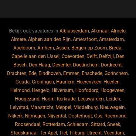
a
u
n
e
c
e
k
e
e
s
e
d
b
ky
dI
Bekijk ook vacatures in
Alblasserdam
,
Alkmaar
,
Almelo
,
o
n
Almere
,
Alphen aan den Rijn
,
Amersfoort
,
Amsterdam
,
Apeldoorn
,
Arnhem
,
Assen
,
Bergen op Zoom
,
Breda
,
o
Capelle aan den IJssel
,
Coevorden
,
Delft
,
Delfzijl
,
Den
k
Bosch
,
Den Haag
,
Deventer
,
Doetinchem
,
Dordrecht
,
Drachten
,
Ede
,
Eindhoven
,
Emmen
,
Enschede
,
Gorinchem
,
Gouda
,
Groningen
,
Haarlem
,
Heerenveen
,
Heerlen
,
Helmond
,
Hengelo
,
Hilversum
,
Hoofddorp
,
Hoogeveen
,
Hoogezand
,
Hoorn
,
Kerkrade
,
Leeuwarden
,
Leiden
,
Lelystad
,
Maastricht
,
Meppel
,
Middelburg
,
Nieuwegein
,
Nijkerk
,
Nijmegen
,
Nijverdal
,
Oosterhout
,
Oss
,
Roermond
,
Roosendaal
,
Rotterdam
,
Schiedam
,
Sittard
,
Sneek
,
Stadskanaal
,
Ter Apel
,
Tiel
,
Tilburg
,
Utrecht
,
Veendam
,