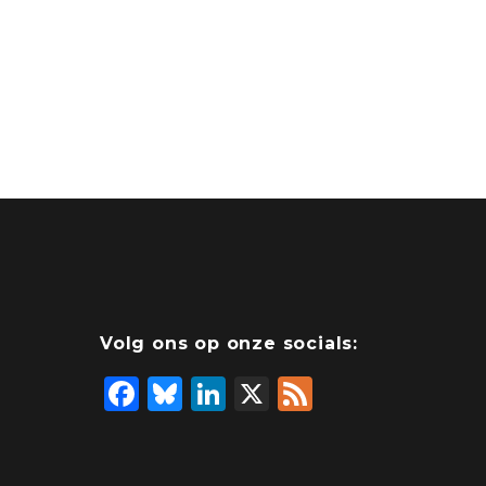
Volg ons op onze socials:
F
Bl
Li
X
F
a
u
n
e
c
e
k
e